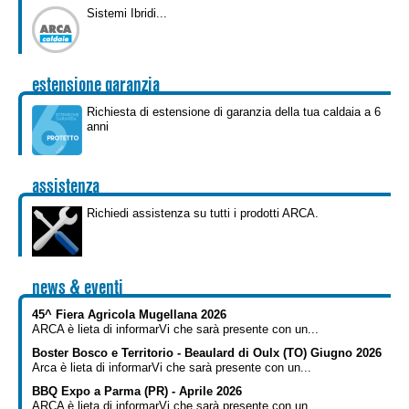
Sistemi Ibridi...
Kit idraulici
RO
Scaldacqua
SK
estensione garanzia
Richiesta di estensione di garanzia della tua caldaia a 6
ES
anni
DE
assistenza
Richiedi assistenza su tutti i prodotti ARCA.
news & eventi
45^ Fiera Agricola Mugellana 2026
ARCA è lieta di informarVi che sarà presente con un...
Boster Bosco e Territorio - Beaulard di Oulx (TO) Giugno 2026
Arca è lieta di informarVi che sarà presente con un...
BBQ Expo a Parma (PR) - Aprile 2026
ARCA è lieta di informarVi che sarà presente con un...