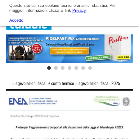
Questo sito utilizza cookies tecnici o analitici statistici. Per
maggiori informazioni clicca al link
Privacy
.
Accetto
Home
Azienda
Arca oggi
Catalogo
agevolazioni fiscali e conto termico
agevolazioni fiscali 2025
>
>
L'Azienda
Fotovoltaico
Video
L'evoluzione tecnologica
Caldaie a gas murali
News & Eventi
La mission aziendale
Sistemi Ibridi
Assistenza