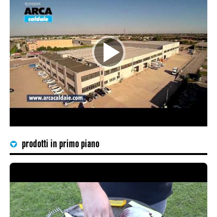
Kit idraulici
RO
Scaldacqua
SK
ES
DE
prodotti in primo piano