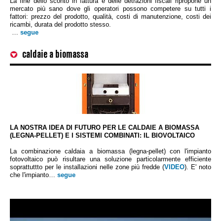
La fine dello sconto in fattura e delle detrazioni fiscali ripropone un
mercato più sano dove gli operatori possono competere su tutti i
Caldaie a legna/pellet con opzione biovoltaico
fattori: prezzo del prodotto, qualità, costi di manutenzione, costi dei
Agevolazioni fiscali e conto termico
ricambi, durata del prodotto stesso.
…
segue
Stufe a pellet
Area riservata agenti
caldaie a biomassa
Generatori di aria calda
Dove siamo
Caldaie in acciaio
Contatti
Climatizzazione-Pompe di Calore
IT
LA NOSTRA IDEA DI FUTURO PER LE CALDAIE A BIOMASSA
(LEGNA-PELLET) E I SISTEMI COMBINATI: IL BIOVOLTAICO
Pannelli solari
La combinazione caldaia a biomassa (legna-pellet) con l'impianto
IT
fotovoltaico può risultare una soluzione particolarmente efficiente
soprattuttto per le installazioni nelle zone più fredde (
VIDEO
). E' noto
che l'impianto…
segue
Impianto a pavimento radiante
UK
Bollitori e serbatoi d'accumulo
FR