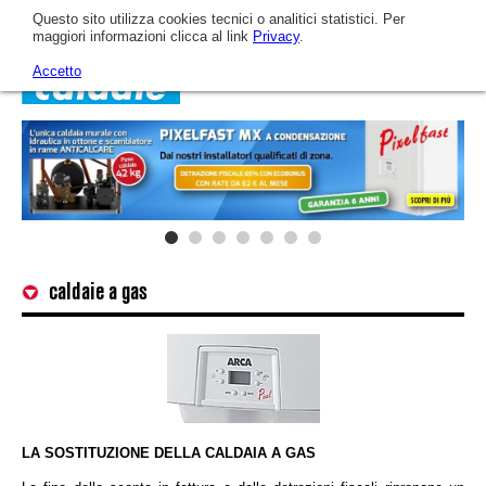
Questo sito utilizza cookies tecnici o analitici statistici. Per
maggiori informazioni clicca al link
Privacy
.
Accetto
Home
Azienda
caldaie a gas
Arca oggi
Catalogo
L'Azienda
Fotovoltaico
Video
L'evoluzione tecnologica
Caldaie a gas murali
News & Eventi
LA SOSTITUZIONE DELLA CALDAIA A GAS
La mission aziendale
Sistemi Ibridi
Assistenza